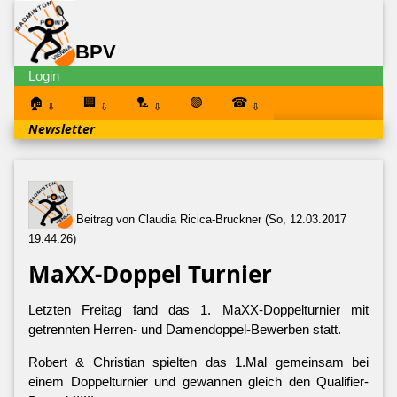
BPV
Login
🏠
🏢
🏸
🟣
☎
⇩
⇩
⇩
⇩
Newsletter
Beitrag von Claudia Ricica-Bruckner (So, 12.03.2017
19:44:26)
MaXX-Doppel Turnier
Letzten Freitag fand das 1. MaXX-Doppelturnier mit
getrennten Herren- und Damendoppel-Bewerben statt.
Robert & Christian spielten das 1.Mal gemeinsam bei
einem Doppelturnier und gewannen gleich den Qualifier-