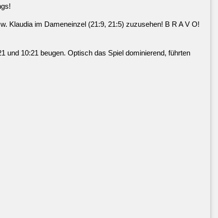
ngs!
w. Klaudia im Dameneinzel (21:9, 21:5) zuzusehen! B R A V O!
21 und 10:21 beugen. Optisch das Spiel dominierend, führten