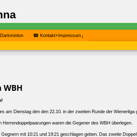
nna
 Darkminton
☎ Kontakt+Impressum
⇩
en WBH
n!
s am Dienstag den den 22.10. in der zweiten Runde der Wienerlig
eiden Herrendoppelpaarungen waren die Gegener des WBH überlegen.
 Gegnern mit 10:21 und 19:21 geschlagen geben. Das zweite Doppel 