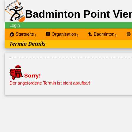
Badminton Point Vie
Login
🏠 Startseite
🏢 Organisation
🏸 Badminton
🟣
⇩
⇩
⇩
Termin Details
Sorry!
Der angeforderte Termin ist nicht abrufbar!