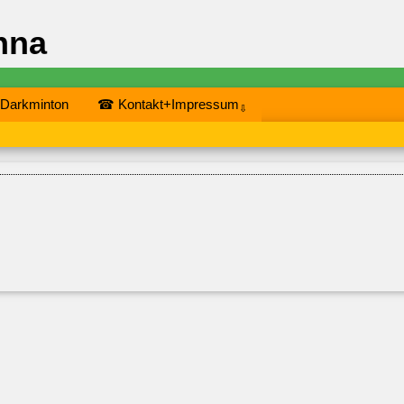
nna
 Darkminton
☎ Kontakt+Impressum
⇩