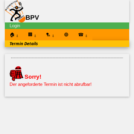
BPV
Login
🏠
🏢
🏸
🟣
☎
⇩
⇩
⇩
⇩
Termin Details
Sorry!
Der angeforderte Termin ist nicht abrufbar!