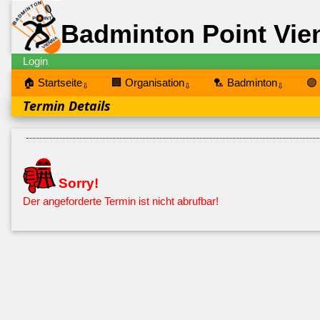
Badminton Point Vie
Login
🏠 Startseite
🏢 Organisation
🏸 Badminton
🟣
⇩
⇩
⇩
Termin Details
Sorry!
Der angeforderte Termin ist nicht abrufbar!