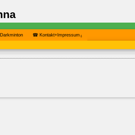
nna
 Darkminton
☎ Kontakt+Impressum
⇩