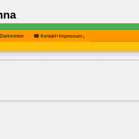
nna
 Darkminton
☎ Kontakt+Impressum
⇩