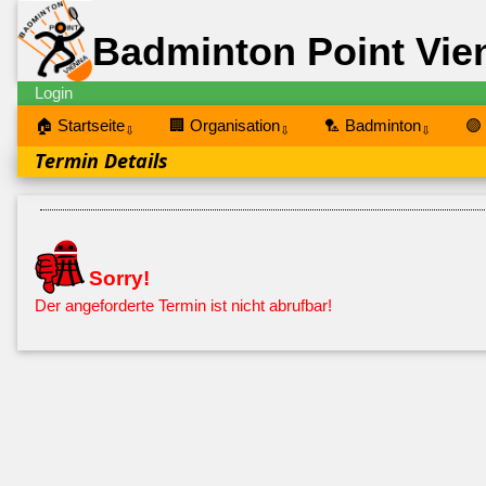
Badminton Point Vie
Login
🏠 Startseite
🏢 Organisation
🏸 Badminton
🟣
⇩
⇩
⇩
Termin Details
Sorry!
Der angeforderte Termin ist nicht abrufbar!