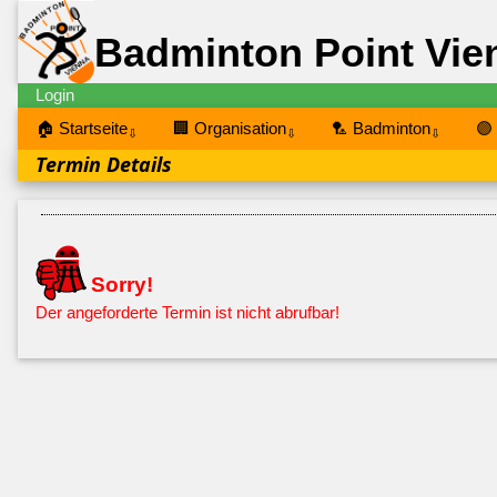
Badminton Point Vie
Login
🏠 Startseite
🏢 Organisation
🏸 Badminton
🟣
⇩
⇩
⇩
Termin Details
Sorry!
Der angeforderte Termin ist nicht abrufbar!