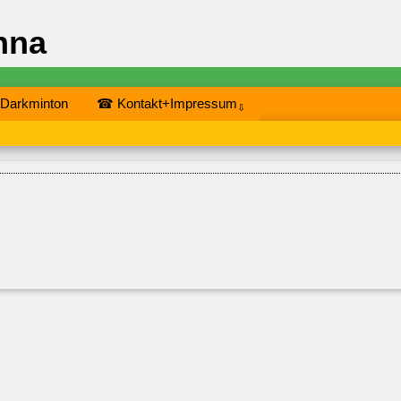
nna
 Darkminton
☎ Kontakt+Impressum
⇩