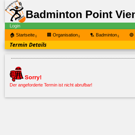
Badminton Point Vie
Login
🏠 Startseite
🏢 Organisation
🏸 Badminton
🟣
⇩
⇩
⇩
Termin Details
Sorry!
Der angeforderte Termin ist nicht abrufbar!