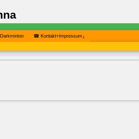
nna
 Darkminton
☎ Kontakt+Impressum
⇩