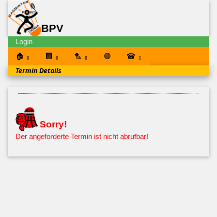
BPV
Login
🏠
🏢
🏸
🟣
☎
⇩
⇩
⇩
⇩
Termin Details
Sorry!
Der angeforderte Termin ist nicht abrufbar!