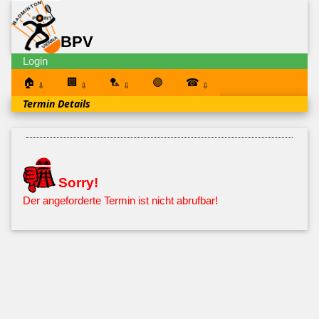
BPV
Login
🏠
🏢
🏸
🟣
☎
⇩
⇩
⇩
⇩
Termin Details
Sorry!
Der angeforderte Termin ist nicht abrufbar!