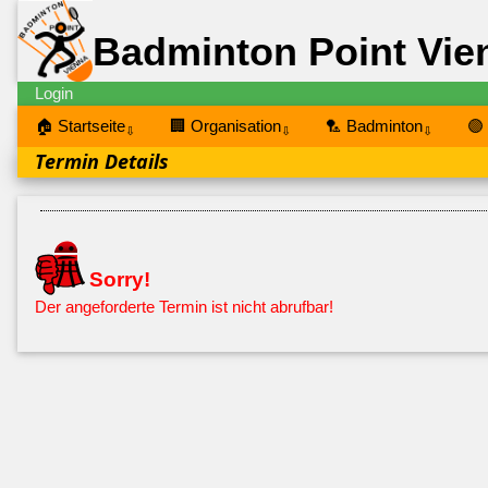
Badminton Point Vie
Login
🏠 Startseite
🏢 Organisation
🏸 Badminton
🟣
⇩
⇩
⇩
Termin Details
Sorry!
Der angeforderte Termin ist nicht abrufbar!