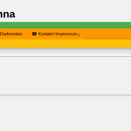
nna
 Darkminton
☎ Kontakt+Impressum
⇩