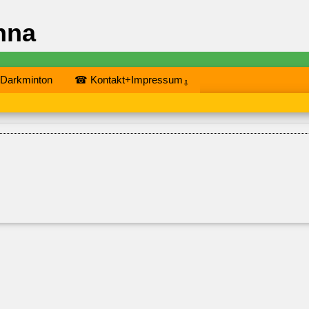
nna
 Darkminton
☎ Kontakt+Impressum
⇩