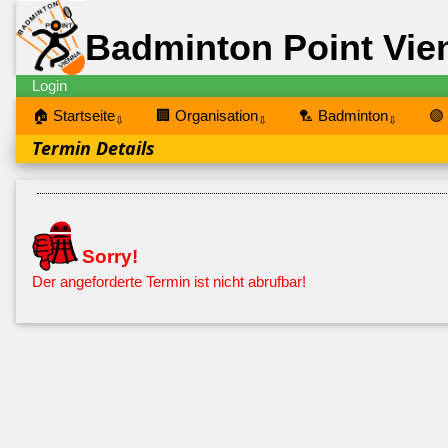
Badminton Point Vie
Login
🏠 Startseite
🏢 Organisation
🏸 Badminton
🟣
⇩
⇩
⇩
Termin Details
Sorry!
Der angeforderte Termin ist nicht abrufbar!