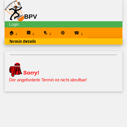
BPV
Login
🏠
🏢
🏸
🟣
☎
⇩
⇩
⇩
⇩
Termin Details
Sorry!
Der angeforderte Termin ist nicht abrufbar!