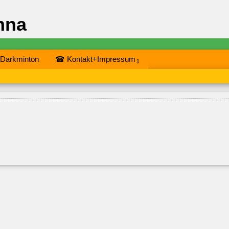
nna
 Darkminton
☎ Kontakt+Impressum
⇩