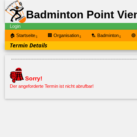
Badminton Point Vie
Login
🏠 Startseite
🏢 Organisation
🏸 Badminton
🟣
⇩
⇩
⇩
Termin Details
Sorry!
Der angeforderte Termin ist nicht abrufbar!