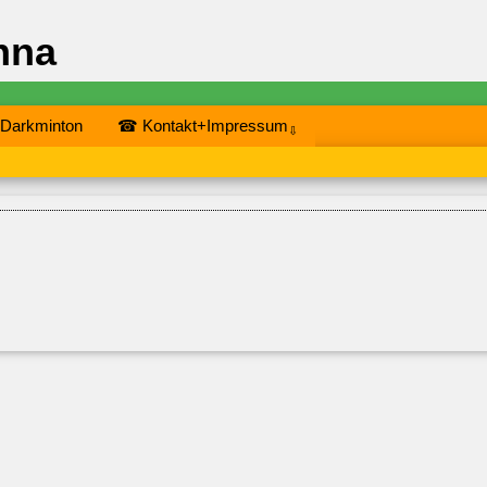
nna
 Darkminton
☎ Kontakt+Impressum
⇩