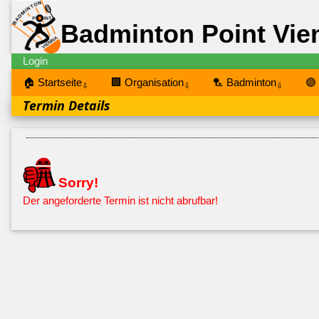
Badminton Point Vie
Login
🏠 Startseite
🏢 Organisation
🏸 Badminton
🟣
⇩
⇩
⇩
Termin Details
Sorry!
Der angeforderte Termin ist nicht abrufbar!