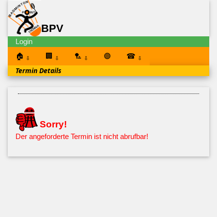
BPV
Login
🏠
🏢
🏸
🟣
☎
⇩
⇩
⇩
⇩
Termin Details
Sorry!
Der angeforderte Termin ist nicht abrufbar!