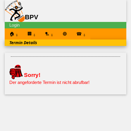
BPV
Login
🏠
🏢
🏸
🟣
☎
⇩
⇩
⇩
⇩
Termin Details
Sorry!
Der angeforderte Termin ist nicht abrufbar!